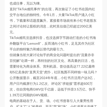
也成往事，无以为继。
直到“TikTok难民事件”的出现，再次验证了小红书在国内社
交平台地位的独特性。今年1月，大量TikTok用户涌入小红
书，下载量和话题度飙升。紧接着市场就传来小红书老股东
之间讨论转让股权的消息，此时其估值已经超过200亿美
元。
TikTok难民没选择抖音，也没选择字节跳动打造的小红书海
外翻版平台“Lemon8”，反而涌向小红书，足见其作为社区
平台的独特魅力和难以替代的吸引力。
但就像当初大家讨论知乎的商业化问题时提出的“流量亦非
百忧解”论调一样，再特别的社区文化、再高量的日活，也
需要转化为商业体系、营利机器。曾估值高达77.22亿最终
却5亿卖身的“直男天堂”虎扑，社区氛围不同样独一味儿吗？
公开数据显示，截至2024年年底，小红书月活用户达3亿，
用户日均截屏行为1.2亿次、评论区“求链接”需求超600万
次，但自营电商GMV仅千亿级，远低于抖音3.5万亿、快手
1.39万亿同期的GMV规模。
电商的基础在于人、货、场。小红书曾靠引入大量男性用
户，扩大了“人”的基础。至于“货”和“场”，小红书再次选择了