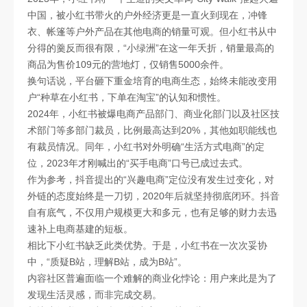
中国，被小红书带火的户外经济更是一直火到现在，冲锋
衣、帐篷等户外产品在其他电商的销量可观。但小红书从中
分得的羹反而很有限，“小绿洲”在这一年夭折，销量最高的
商品为售价109元的营地灯，仅销售5000余件。
换句话说，平台砸下重金培育的电商生态，始终未能改变用
户“种草在小红书，下单在淘宝”的认知和惯性。
2024年，小红书被爆电商产品部门、商业化部门以及社区技
术部门等多部门裁员，比例最高达到20%，其他如职能线也
有裁员情况。同年，小红书对外明确“生活方式电商”的定
位，2023年才刚喊出的“买手电商”口号已成过去式。
作为参考，抖音提出的“兴趣电商”定位没有发生过变化，对
外链的态度始终是一刀切，2020年后就坚持彻底闭环。抖音
自有底气，不仅用户规模更大和多元，也有足够的财力去迅
速补上电商基建的短板。
相比下小红书缺乏此类优势。于是，小红书在一次次妥协
中，“质疑B站，理解B站，成为B站”。
内容社区普遍面临一个难解的商业化悖论：用户来此是为了
发现生活灵感，而非完成交易。