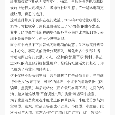
环电商模式下B 站无需在支付、物流、售后服务等电商基础
设施上进行大规模投入。考虑到社区生态，广告是比电商更
能让用户容忍的选择。
这种选择带来了实实在在的效益，2024年B站总营收增长
19%，亏损收窄，用真金白银验证了“小而美”的生存之道。
其中，给电商导流所在的增值服务营业额同比增长11%，表
现不是最亮眼的，但至少没拖后腿。
而小红书既放不下抖音式闭环电商的诱惑，又不敢实行抖音
去中心化、赛马式的流量分配原则，孵化出多个头部主播，
带动电商业务的发展。小红书坚持的“流量平权”机制，将超
过50%的流量倾斜给普通用户，是维持社区活力的基石，却
也成为了商业化的绊脚石。
这不仅扶不起头部主播，甚至影响了广告价值量化。当电商
行业进入“效果可测、可控”的阶段，小红书的前端数据（阅
读量、点赞数）与后端转化（用户最终在哪下单）之间的鸿
沟，越来越难以用“平台调性”“用户质量”等虚词来搪塞。
为了度量清楚商家在小红书上的种草效果，小红书分别与淘
宝联盟、京东、唯品会等组成小红星、小红盟、小红链。此
次分别与天猫、京东合作的“红猫计划”“红京计划”，数据合