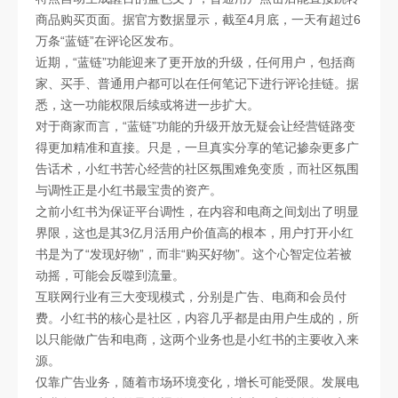
商品购买页面。据官方数据显示，截至4月底，一天有超过6
万条“蓝链”在评论区发布。
近期，“蓝链”功能迎来了更开放的升级，任何用户，包括商
家、买手、普通用户都可以在任何笔记下进行评论挂链。据
悉，这一功能权限后续或将进一步扩大。
对于商家而言，“蓝链”功能的升级开放无疑会让经营链路变
得更加精准和直接。只是，一旦真实分享的笔记掺杂更多广
告话术，小红书苦心经营的社区氛围难免变质，而社区氛围
与调性正是小红书最宝贵的资产。
之前小红书为保证平台调性，在内容和电商之间划出了明显
界限，这也是其3亿月活用户价值高的根本，用户打开小红
书是为了“发现好物”，而非“购买好物”。这个心智定位若被
动摇，可能会反噬到流量。
互联网行业有三大变现模式，分别是广告、电商和会员付
费。小红书的核心是社区，内容几乎都是由用户生成的，所
以只能做广告和电商，这两个业务也是小红书的主要收入来
源。
仅靠广告业务，随着市场环境变化，增长可能受限。发展电