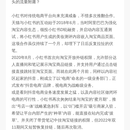
头的流量附庸？
小红书对传统电商平台向来充满戒备，不惜多次推翻合作。
天猫与小红书的互动始于2018年6月，当时阿里巴巴为强化
淘宝内容生态，领投小红书D轮融资，并启动内容互通测
试，将小红书用户生成的美妆测评内容嵌入淘宝商品页面。
这项合作虽仅持续了一个月，却埋下了日后反复拉扯的伏
笔。
2020年8月，小红书首次向淘宝开放外链权限，允许部分达
人直播间和笔记展示淘宝商品链接，并支持用户通过点击链
接直接跳转至淘宝页面。而就在此两个月前，同样以内容社
区起家的抖音，刚成立了以“电商”命名的一级业务部门，正
式发布“抖音电商”品牌，视电商为战略级业务。
或是看到抖音电商业务速度发展之猛，以及内容社区做闭环
电商的可行性，小红书再次匆匆结束与淘宝的“蜜月期”，推
出“号店一体”战略紧急刹车，以“0门槛开店”吸引商家入驻，
希望让平台内部产生的“种草”内容，能直接在站内完成“拔
草”。并关闭了带货笔记中挂淘宝链接的权限，但2022年双
11期间又短暂恢复挂链，随后再次取消。