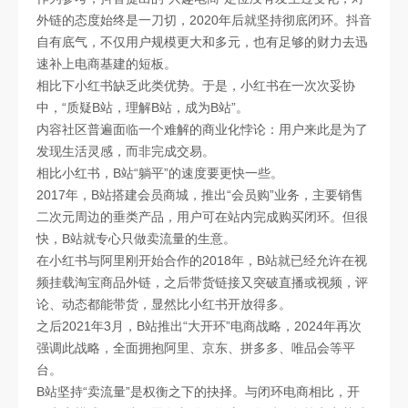
外链的态度始终是一刀切，2020年后就坚持彻底闭环。抖音
自有底气，不仅用户规模更大和多元，也有足够的财力去迅
速补上电商基建的短板。
相比下小红书缺乏此类优势。于是，小红书在一次次妥协
中，“质疑B站，理解B站，成为B站”。
内容社区普遍面临一个难解的商业化悖论：用户来此是为了
发现生活灵感，而非完成交易。
相比小红书，B站“躺平”的速度要更快一些。
2017年，B站搭建会员商城，推出“会员购”业务，主要销售
二次元周边的垂类产品，用户可在站内完成购买闭环。但很
快，B站就专心只做卖流量的生意。
在小红书与阿里刚开始合作的2018年，B站就已经允许在视
频挂载淘宝商品外链，之后带货链接又突破直播或视频，评
论、动态都能带货，显然比小红书开放得多。
之后2021年3月，B站推出“大开环”电商战略，2024年再次
强调此战略，全面拥抱阿里、京东、拼多多、唯品会等平
台。
B站坚持“卖流量”是权衡之下的抉择。与闭环电商相比，开