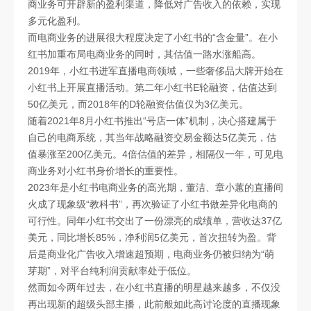
商业务可开辟新的盈利渠道，降低对广告收入的依赖，实现
多元化盈利。
而电商业务的进展很大程度决定了小红书的“含金量”。在小
红书加重布局电商业务的同时，其估值一路水涨船高。
2019年，小红书进军直播电商领域，一些奢侈品大牌开始在
小红书上开展直播活动。第二年小红书E轮融资，估值达到
50亿美元，而2018年的D轮融资估值仅为3亿美元。
随着2021年8月小红书推出“号店一体”机制，决心搭建属于
自己的电商系统，其当年战略融资交易金额达5亿美元，估
值暴涨至200亿美元。4倍估值的差异，相隔仅一年，可见电
商业务对小红书身价增长的重要性。
2023年是小红书电商业务的高光期，董洁、章小蕙的直播间
火成了现象级“教科书”，再次验证了小红书做差异化电商的
可行性。同年小红书交出了一份漂亮的成绩单，营收达37亿
美元，同比增长85%，净利润5亿美元，首次扭转为盈。背
后是商业化广告收入增速超预期，电商业务仍被归纳为“萌
芽期”，对平台纯利润贡献率处于低位。
然而如今两年过去，在小红书直播的明星越来越多，不仅没
再出现新的超级头部主播，此前般如此高讨论度的直播现象