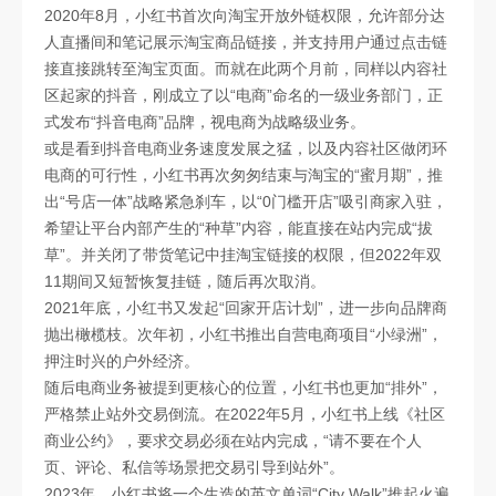
2020年8月，小红书首次向淘宝开放外链权限，允许部分达
人直播间和笔记展示淘宝商品链接，并支持用户通过点击链
接直接跳转至淘宝页面。而就在此两个月前，同样以内容社
区起家的抖音，刚成立了以“电商”命名的一级业务部门，正
式发布“抖音电商”品牌，视电商为战略级业务。
或是看到抖音电商业务速度发展之猛，以及内容社区做闭环
电商的可行性，小红书再次匆匆结束与淘宝的“蜜月期”，推
出“号店一体”战略紧急刹车，以“0门槛开店”吸引商家入驻，
希望让平台内部产生的“种草”内容，能直接在站内完成“拔
草”。并关闭了带货笔记中挂淘宝链接的权限，但2022年双
11期间又短暂恢复挂链，随后再次取消。
2021年底，小红书又发起“回家开店计划”，进一步向品牌商
抛出橄榄枝。次年初，小红书推出自营电商项目“小绿洲”，
押注时兴的户外经济。
随后电商业务被提到更核心的位置，小红书也更加“排外”，
严格禁止站外交易倒流。在2022年5月，小红书上线《社区
商业公约》，要求交易必须在站内完成，“请不要在个人
页、评论、私信等场景把交易引导到站外”。
2023年，小红书将一个生造的英文单词“City Walk”推起火遍