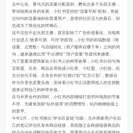
去中心化、赛马式的流量分配原则，孵化出多个头部主播，
带动电商业务的发展。小红书坚持的“流量平权”机制，将超
过50%的流量倾斜给普通用户，是维持社区活力的基石，却
也成为了商业化的绊脚石。
这不仅扶不起头部主播，甚至影响了广告价值量化。当电商
行业进入“效果可测、可控”的阶段，小红书的前端数据（阅
读量、点赞数）与后端转化（用户最终在哪下单）之间的鸿
沟，越来越难以用“平台调性”“用户质量”等虚词来搪塞。
为了度量清楚商家在小红书上的种草效果，小红书分别与淘
宝联盟、京东、唯品会等组成小红星、小红盟、小红链。此
次分别与天猫、京东合作的“红猫计划”“红京计划”，数据合
作与共享也是重头戏，意味着小红书正试图用他人的交易数
据来证明自己的种草价值。
在与外界合作的同时，小红书内部继续打造闭环电商的节奏
不停，为避免加剧“站外拔草”的消费惯性，站内购物链接上
的更早。
今年2月，小红书推出“评论区蓝链”功能，允许商家用户在自
己的笔记评论区发布商品链接，系统随之会根据链接商品的
特点自动生成醒目的蓝色文字，普通用户点击后能直接跳转