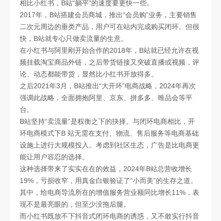
相比小红书，B站“躺平”的速度要更快一些。
2017年，B站搭建会员商城，推出“会员购”业务，主要销售
二次元周边的垂类产品，用户可在站内完成购买闭环。但很
快，B站就专心只做卖流量的生意。
在小红书与阿里刚开始合作的2018年，B站就已经允许在视
频挂载淘宝商品外链，之后带货链接又突破直播或视频，评
论、动态都能带货，显然比小红书开放得多。
之后2021年3月，B站推出“大开环”电商战略，2024年再次
强调此战略，全面拥抱阿里、京东、拼多多、唯品会等平
台。
B站坚持“卖流量”是权衡之下的抉择。与闭环电商相比，开
环电商模式下B 站无需在支付、物流、售后服务等电商基础
设施上进行大规模投入。考虑到社区生态，广告是比电商更
能让用户容忍的选择。
这种选择带来了实实在在的效益，2024年B站总营收增长
19%，亏损收窄，用真金白银验证了“小而美”的生存之道。
其中，给电商导流所在的增值服务营业额同比增长11%，表
现不是最亮眼的，但至少没拖后腿。
而小红书既放不下抖音式闭环电商的诱惑，又不敢实行抖音