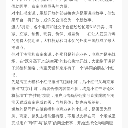
借助阿里、京东电商巨头的力量。
对小红书来说，重新开放外部链接也许是重讲老故事，但如
果平台一再开放，或许又会演变为一个新故事。
进入5月后，各个电商和社交平台便纷纷忙着618开卖，满
减、立减、预售、现货、价保、退差价……在让人筋疲力竭
的消费大促期里，大打补贴和口水仗的外卖三国战成了最大
消遣点。
但对于淘宝和京东来说，外卖只是补充业务，电商才是主战
场。在“既分高下,也决生死”的核心腹地开战，大家终于讲起
了武德和策略，淘宝天猫和京东有了一个“共同的朋友”小红
书。
先是淘宝天猫和小红书推出“红猫计划”，后小红书又与京东
推出“红京计划”，两者合作内容差不多，均是小红书评论区
将新增“广告挂链”功能，用户点击商品链接可直接跳转至淘
宝天猫或京东完成购买，当然具体计划也有所差别。
尴尬的是同样在做直播和电商业务的小红书，是否因为品
牌、商家、超头主播能量有限，不足以支撑在同一个场域里
完成用户“种草”与“拔草”的商业叙事，开始选择沦为电商巨