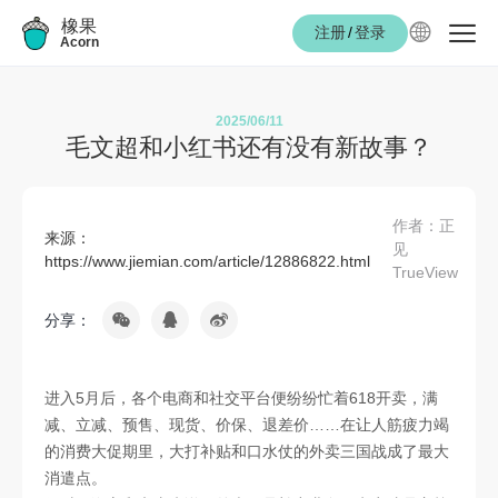
橡果
注册
/
登录
Acorn
2025/06/11
毛文超和小红书还有没有新故事？
作者：正
来源：
见
https://www.jiemian.com/article/12886822.html
TrueView
分享：
进入5月后，各个电商和社交平台便纷纷忙着618开卖，满
减、立减、预售、现货、价保、退差价……在让人筋疲力竭
的消费大促期里，大打补贴和口水仗的外卖三国战成了最大
消遣点。