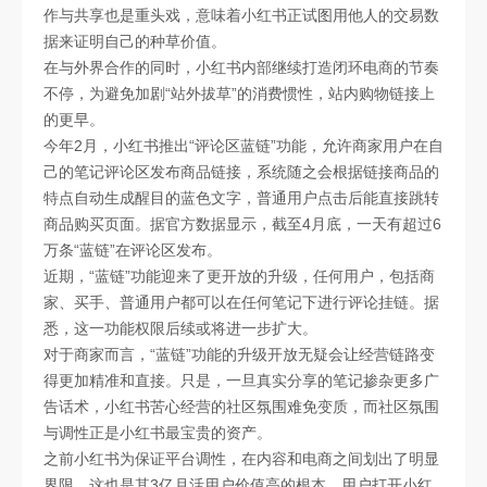
作与共享也是重头戏，意味着小红书正试图用他人的交易数
据来证明自己的种草价值。
在与外界合作的同时，小红书内部继续打造闭环电商的节奏
不停，为避免加剧“站外拔草”的消费惯性，站内购物链接上
的更早。
今年2月，小红书推出“评论区蓝链”功能，允许商家用户在自
己的笔记评论区发布商品链接，系统随之会根据链接商品的
特点自动生成醒目的蓝色文字，普通用户点击后能直接跳转
商品购买页面。据官方数据显示，截至4月底，一天有超过6
万条“蓝链”在评论区发布。
近期，“蓝链”功能迎来了更开放的升级，任何用户，包括商
家、买手、普通用户都可以在任何笔记下进行评论挂链。据
悉，这一功能权限后续或将进一步扩大。
对于商家而言，“蓝链”功能的升级开放无疑会让经营链路变
得更加精准和直接。只是，一旦真实分享的笔记掺杂更多广
告话术，小红书苦心经营的社区氛围难免变质，而社区氛围
与调性正是小红书最宝贵的资产。
之前小红书为保证平台调性，在内容和电商之间划出了明显
界限，这也是其3亿月活用户价值高的根本，用户打开小红