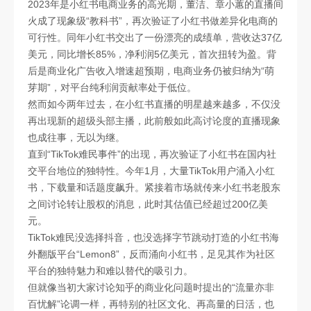
2023年是小红书电商业务的高光期，董洁、章小蕙的直播间
火成了现象级“教科书”，再次验证了小红书做差异化电商的
可行性。同年小红书交出了一份漂亮的成绩单，营收达37亿
美元，同比增长85%，净利润5亿美元，首次扭转为盈。背
后是商业化广告收入增速超预期，电商业务仍被归纳为“萌
芽期”，对平台纯利润贡献率处于低位。
然而如今两年过去，在小红书直播的明星越来越多，不仅没
再出现新的超级头部主播，此前般如此高讨论度的直播现象
也成往事，无以为继。
直到“TikTok难民事件”的出现，再次验证了小红书在国内社
交平台地位的独特性。今年1月，大量TikTok用户涌入小红
书，下载量和话题度飙升。紧接着市场就传来小红书老股东
之间讨论转让股权的消息，此时其估值已经超过200亿美
元。
TikTok难民没选择抖音，也没选择字节跳动打造的小红书海
外翻版平台“Lemon8”，反而涌向小红书，足见其作为社区
平台的独特魅力和难以替代的吸引力。
但就像当初大家讨论知乎的商业化问题时提出的“流量亦非
百忧解”论调一样，再特别的社区文化、再高量的日活，也