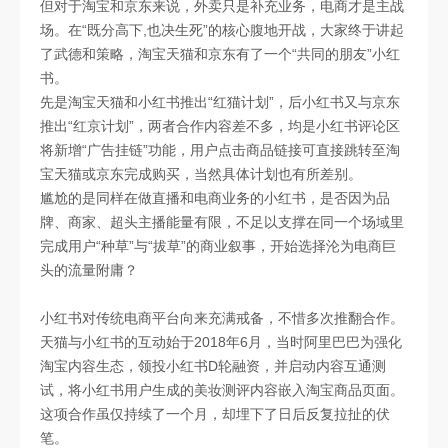
但对于淘宝和京东来说，外卖只是补充业务，电商才是主战
场。在“既分高下,也决生死”的核心腹地开战，大家终于讲起
了武德和策略，淘宝天猫和京东有了一个“共同的朋友”小红
书。
先是淘宝天猫和小红书推出“红猫计划”，后小红书又与京东
推出“红京计划”，两者合作内容差不多，均是小红书评论区
将新增“广告挂链”功能，用户点击商品链接可直接跳转至淘
宝天猫或京东完成购买，当然具体计划也有所差别。
尴尬的是同样在做直播和电商业务的小红书，是否因为品
牌、商家、超头主播能量有限，不足以支撑在同一个场域里
完成用户“种草”与“拔草”的商业叙事，开始选择沦为电商巨
头的流量附庸？
小红书对传统电商平台向来充满戒备，不惜多次推翻合作。
天猫与小红书的互动始于2018年6月，当时阿里巴巴为强化
淘宝内容生态，领投小红书D轮融资，并启动内容互通测
试，将小红书用户生成的美妆测评内容嵌入淘宝商品页面。
这项合作虽仅持续了一个月，却埋下了日后反复拉扯的伏
笔。