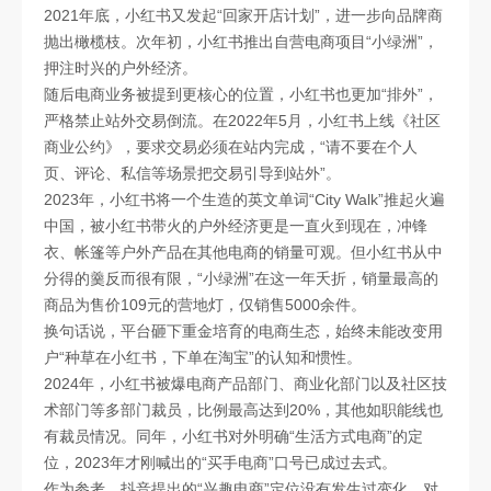
2021年底，小红书又发起“回家开店计划”，进一步向品牌商
抛出橄榄枝。次年初，小红书推出自营电商项目“小绿洲”，
押注时兴的户外经济。
随后电商业务被提到更核心的位置，小红书也更加“排外”，
严格禁止站外交易倒流。在2022年5月，小红书上线《社区
商业公约》，要求交易必须在站内完成，“请不要在个人
页、评论、私信等场景把交易引导到站外”。
2023年，小红书将一个生造的英文单词“City Walk”推起火遍
中国，被小红书带火的户外经济更是一直火到现在，冲锋
衣、帐篷等户外产品在其他电商的销量可观。但小红书从中
分得的羹反而很有限，“小绿洲”在这一年夭折，销量最高的
商品为售价109元的营地灯，仅销售5000余件。
换句话说，平台砸下重金培育的电商生态，始终未能改变用
户“种草在小红书，下单在淘宝”的认知和惯性。
2024年，小红书被爆电商产品部门、商业化部门以及社区技
术部门等多部门裁员，比例最高达到20%，其他如职能线也
有裁员情况。同年，小红书对外明确“生活方式电商”的定
位，2023年才刚喊出的“买手电商”口号已成过去式。
作为参考，抖音提出的“兴趣电商”定位没有发生过变化，对