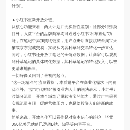
计划”。
▲小红书重新开放外链。
从核心功能来看，两大计划并无实质性差别：除部分特殊类
目外，入驻平台的品牌商家均可通过小红书“种草直达”功
能，在笔记中添加购物链接，用户点击后直接跳转至淘宝天
猫或京东完成交易，实现从内容种草到交易转化一步直达。
同时，小红书还开放了笔记的全链路数据，让商家可以观测
到种草笔记的具体转化数据，其种草笔记的转化投入可以被
更清晰地衡量。
一切好像又回到了最初的起点。
“这一场精准的‘流量置换’，本质是平台在商业化需求下的资
源互补。”据“时代财经”援引业内人士的说法表示，小红书让
渡部分流量，开放全域笔记跳转淘宝的能力，通过广告采买
实现流量变现，缓解营收压力，也是给投资人们讲新的故
事。
简单来说，开放合作可以看作是对资本信心的维护，毕竟
350亿美元估值已远超B站、知乎等内容平台。