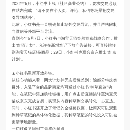
2022年5月，小红书上线《社区商业公约》，要求交易必须
在站内完成，“请不要在个人页、评论、私信等场景把交易
引导到站外”。
此后，小红书是一直明确禁止站外交易导流，并且严格限制
向微信等外部平台导流。
直到今年5月7日，小红书与淘宝天猫突然宣布战略合作，推
出“红猫计划”，允许在新增笔记下放广告链接，可直接跳转
到淘宝天猫店铺/商品；29日，小红书也联合京东推出“红京
计划”。
▲小红书重新开放外链。
从核心功能来看，两大计划并无实质性差别：除部分特殊类
目外，入驻平台的品牌商家均可通过小红书“种草直达”功
能，在笔记中添加购物链接，用户点击后直接跳转至淘宝天
猫或京东完成交易，实现从内容种草到交易转化一步直达。
同时，小红书还开放了笔记的全链路数据，让商家可以观测
到种草笔记的具体转化数据，其种草笔记的转化投入可以被
更清晰地衡量。
一切好像又回到了最初的起点。