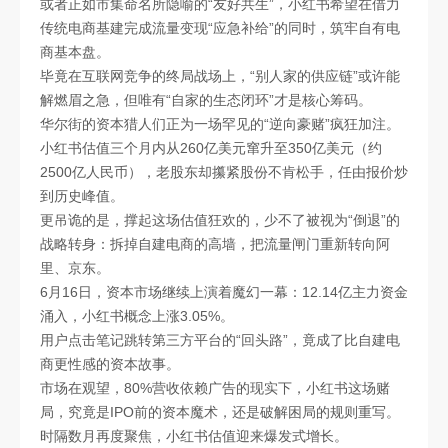
或者正如市集命名所隐喻的“友好共生”，小红书希望在借力
传统电商基建完成流量变现“应急补给”的同时，筑牢自有电
商基本盘。
毕竟在互联网竞争的终局战场上，“别人家的供应链”或许能
解燃眉之急，但唯有“自家的生态闭环”才是核心筹码。
华尔街的资本猎人们正为一场罕见的“逆向豪赌”疯狂加注。
小红书估值三个月内从260亿美元窜升至350亿美元（约
2500亿人民币），老股东却攥紧股份不肯松手，任由报价炒
到历史峰值。
更吊诡的是，撑起这场估值狂欢的，少不了被视为“倒退”的
战略转身：拆掉自建电商的高墙，把流量闸门重新转向阿
里、京东。
6月16日，资本市场继续上演着魔幻一幕：12.14亿主力资金
涌入，小红书概念上涨3.05%。
用户点击笔记跳转第三方平台的“回头路”，竟成了比自建电
商更性感的资本故事。
市场在观望，80%营收依赖广告的现实下，小红书这场赌
局，究竟是IPO前的资本魔术，还是破解困局的规则重写。
时隔数月再度聚焦，小红书估值迎来爆发式增长。