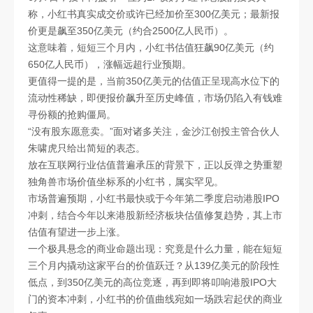
称，小红书真实成交价或许已经加价至300亿美元；最新报
价更是飙至350亿美元（约合2500亿人民币）。
这意味着，短短三个月内，小红书估值狂飙90亿美元（约
650亿人民币），涨幅远超行业预期。
更值得一提的是，当前350亿美元的估值正呈现高水位下的
流动性稀缺，即便报价飙升至历史峰值，市场仍陷入有钱难
寻份额的抢购僵局。
“没有股东愿意卖。”面对诸多关注，金沙江创投主管合伙人
朱啸虎只给出简短的表态。
放在互联网行业估值普遍承压的背景下，正以反弹之势重塑
独角兽市场价值坐标系的小红书，属实罕见。
市场普遍预期，小红书最快或于今年第二季度启动港股IPO
冲刺，结合今年以来港股新经济板块估值修复趋势，其上市
估值有望进一步上涨。
一个极具悬念的商业命题出现：究竟是什么力量，能在短短
三个月内撬动这家平台的价值跃迁？从139亿美元的阶段性
低点，到350亿美元的高位竞逐，再到即将叩响港股IPO大
门的资本冲刺，小红书的价值曲线宛如一场跌宕起伏的商业