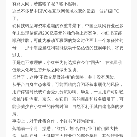
有路人问，若赌输了呢？输不起啊。
这差不多是中国VC在互联网领域收获的最后一波超级IPO
了。
硬科技转型与资本退潮的双重背景下，中国互联网行业已多
年未出现估值超200亿美元的独角兽上市案例。小红书若能
顺利挂牌，可能为移动互联网的黄金时代画上一个象征性句
号——那个靠流量红利就能撬动千亿估值的狂飙年代，将要
过去。
于是也不难理解，小红书为何选择在今年“回头”，在流量价
值最大化与生态开放之间做出妥协。
当然了，这种“不做交易做连接”的策略，并非没有风险。
从平台自身生态来看，可能面临内容闭环叙事弱化的风险，
用户停留时长或许会受到分流影响。毕竟，一旦用户可以轻
松跳转到淘宝、京东，在它们丰富的商品和服务吸引下，可
能会减少在小红书的停留时间，自然不利于其自建电商的发
展。
事实上，对于此番合作，小红书仍颇为谨慎。
落地满一个月，据悉，“红猫计划”合作行业目前仍限大快
消、运动户外、大健康三大行业中的部分类目，其他行业暂