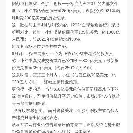
据彭博社披露，金沙江创投一份标注为今年3月的内部文件
显示，小红书估值已跃升至260亿美元，直接突破2021年巅
峰时期200亿美元的历史纪录。
这一数据与去年4月胡润发布的《2024全球独角兽榜》形成
鲜明对比。彼时，小红书估值回落至139亿美元（约1000亿
人民币），较2021年峰值缩水超30%。
近期其市场热度更呈井喷之势。
6月7日，投中网援引一位为LP收购小红书老股的投资人
称，小红书真实成交价或许已经加价至300亿美元；最新报
价更是飙至350亿美元（约合2500亿人民币）。
这意味着，短短三个月内，小红书估值狂飙90亿美元（约
650亿人民币），涨幅远超行业预期。
更值得一提的是，当前350亿美元的估值正呈现高水位下的
流动性稀缺，即便报价飙升至历史峰值，市场仍陷入有钱难
寻份额的抢购僵局。
“没有股东愿意卖。”面对诸多关注，金沙江创投主管合伙人
朱啸虎只给出简短的表态。
放在互联网行业估值普遍承压的背景下，正以反弹之势重塑
独角兽市场价值坐标系的小红书，属实罕见。