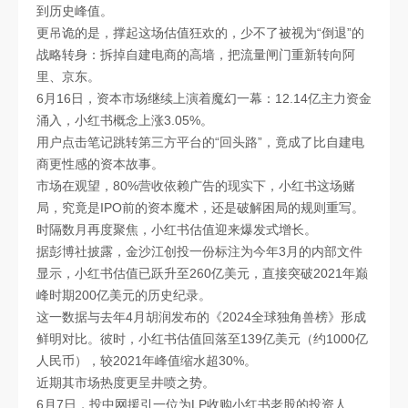
到历史峰值。
更吊诡的是，撑起这场估值狂欢的，少不了被视为“倒退”的
战略转身：拆掉自建电商的高墙，把流量闸门重新转向阿
里、京东。
6月16日，资本市场继续上演着魔幻一幕：12.14亿主力资金
涌入，小红书概念上涨3.05%。
用户点击笔记跳转第三方平台的“回头路”，竟成了比自建电
商更性感的资本故事。
市场在观望，80%营收依赖广告的现实下，小红书这场赌
局，究竟是IPO前的资本魔术，还是破解困局的规则重写。
时隔数月再度聚焦，小红书估值迎来爆发式增长。
据彭博社披露，金沙江创投一份标注为今年3月的内部文件
显示，小红书估值已跃升至260亿美元，直接突破2021年巅
峰时期200亿美元的历史纪录。
这一数据与去年4月胡润发布的《2024全球独角兽榜》形成
鲜明对比。彼时，小红书估值回落至139亿美元（约1000亿
人民币），较2021年峰值缩水超30%。
近期其市场热度更呈井喷之势。
6月7日，投中网援引一位为LP收购小红书老股的投资人