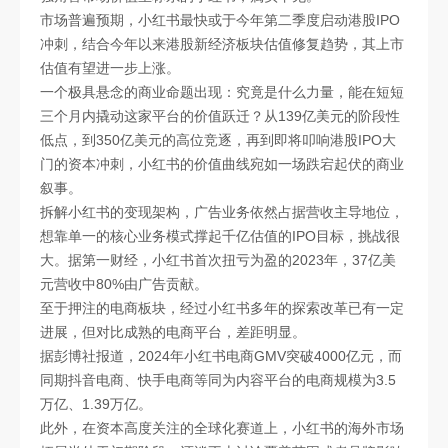
市场普遍预期，小红书最快或于今年第二季度启动港股IPO
冲刺，结合今年以来港股新经济板块估值修复趋势，其上市
估值有望进一步上涨。
一个极具悬念的商业命题出现：究竟是什么力量，能在短短
三个月内撬动这家平台的价值跃迁？从139亿美元的阶段性
低点，到350亿美元的高位竞逐，再到即将叩响港股IPO大
门的资本冲刺，小红书的价值曲线宛如一场跌宕起伏的商业
叙事。
拆解小红书的变现架构，广告业务依然占据营收主导地位，
想靠单一的核心业务模式撑起千亿估值的IPO目标，挑战很
大。据第一财经，小红书首次扭亏为盈的2023年，37亿美
元营收中80%由广告贡献。
至于押注的电商板块，经过小红书多年的探索改革已有一定
进展，但对比成熟的电商平台，差距明显。
据彭博社报道，2024年小红书电商GMV突破4000亿元，而
同期抖音电商、快手电商等同为内容平台的电商规模为3.5
万亿、1.39万亿。
此外，在资本高度关注的全球化赛道上，小红书的海外市场