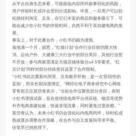
从平台自身生态来看，可能面临内容闭环叙事弱化的风险，
用户停留时长或许会受到分流影响。毕竟，一旦用户可以轻
松跳转到淘宝、京东，在它们丰富的商品和服务吸引下，可
能会减少在小红书的停留时间，自然不利于其自建电商的发
展。
事实上，对于此番合作，小红书仍颇为谨慎。
落地满一个月，据悉，“红猫计划”合作行业目前仍限大快
消、运动户外、大健康三大行业中的部分类目，其他行业暂
不开放；参与商家需满足天猫店铺体验分≥4.5等要求。“红
京计划”同样对部分特殊类目设置了合作限制。
“小红书此次重新向阿里、京东敞开怀抱，是一次‘阶段性的
妥协’，而非长期深度绑定。”网经社电子商务研究中心网络
零售部主任莫岱青表示，“当前合作仅聚焦部分类目，表明
小红书谨慎试探，旨在借传统电商平台供应链、物流等优势
补齐电商基建短板，快速变现流量，同时避免过度依赖。”
莫岱青认为，未来小红书仍会强化站内电商闭环，待时机成
熟或逐步调整合作策略，在合作与自主发展间寻求平衡。
伏笔早已悄然埋下。