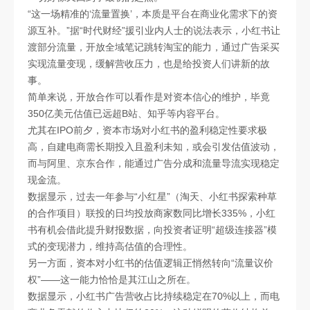
“这一场精准的‘流量置换’，本质是平台在商业化需求下的资
源互补。”据“时代财经”援引业内人士的说法表示，小红书让
渡部分流量，开放全域笔记跳转淘宝的能力，通过广告采买
实现流量变现，缓解营收压力，也是给投资人们讲新的故
事。
简单来说，开放合作可以看作是对资本信心的维护，毕竟
350亿美元估值已远超B站、知乎等内容平台。
尤其在IPO前夕，资本市场对小红书的盈利稳定性要求极
高，自建电商需长期投入且盈利未知，或会引发估值波动，
而与阿里、京东合作，能通过广告分成和流量导流实现稳定
现金流。
数据显示，过去一年参与“小红星”（淘天、小红书探索种草
的合作项目）联投的日均投放商家数同比增长335%，小红
书有机会借此提升财报数据，向投资者证明“超级连接器”模
式的变现潜力，维持高估值的合理性。
另一方面，资本对小红书的估值逻辑正悄然转向“流量议价
权”——这一能力恰恰是其江山之所在。
数据显示，小红书广告营收占比持续稳定在70%以上，而电