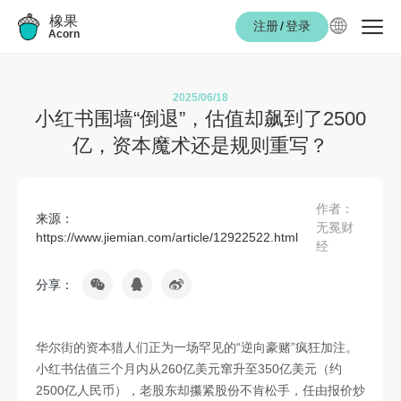
橡果
注册
/
登录
Acorn
2025/06/18
小红书围墙“倒退”，估值却飙到了2500
亿，资本魔术还是规则重写？
作者：
来源：
无冕财
https://www.jiemian.com/article/12922522.html
经
分享：
华尔街的资本猎人们正为一场罕见的“逆向豪赌”疯狂加注。
小红书估值三个月内从260亿美元窜升至350亿美元（约
2500亿人民币），老股东却攥紧股份不肯松手，任由报价炒