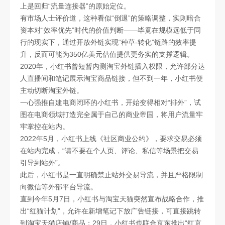
上是回归“流量连接器”的原始定位。
有市场人士评价道，这种看似“倒退”的策略调整，实则暗合
资本对“效率优先”时代的价值判断——毕竟在规模远低于同
行的现实下，通过开放外链实现“种草-转化”链路的效率提
升，反而可能为350亿美元估值提供更务实的支撑逻辑。
2020年，小红书曾短暂内测淘宝外链插入权限，允许部分达
人直播间和笔记展示淘宝商品链接，但不到一年，小红书便
主动切断淘宝外链。
一心强推自建电商闭环的小红书，开始变得相对“排外”，试
图在电商领域打造完全属于自己的商业帝国，将用户流量牢
牢掌控在站内。
2022年5月，小红书上线《社区商业公约》，要求交易必须
在站内完成，“请不要在个人页、评论、私信等场景把交易
引导到站外”。
此后，小红书是一直明确禁止站外交易导流，并且严格限制
向微信等外部平台导流。
直到今年5月7日，小红书与淘宝天猫突然宣布战略合作，推
出“红猫计划”，允许在新增笔记下放广告链接，可直接跳转
到淘宝天猫店铺/商品；29日，小红书也联合京东推出“红京