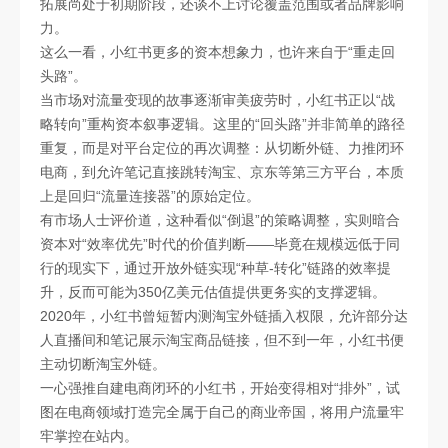
拓展尚处于初期阶段，还谈不上讨论覆盖范围或者品牌影响
力。
这么一看，小红书更多的资本想象力，也许来自于“重走回
头路”。
当市场对流量变现的故事逐渐审美疲劳时，小红书正以“战
略转向”重构资本叙事逻辑。这里的“回头路”并非简单的路径
重复，而是对平台定位的再次调整：从切断外链、力推闭环
电商，到允许笔记直接跳转淘宝、京东等第三方平台，本质
上是回归“流量连接器”的原始定位。
有市场人士评价道，这种看似“倒退”的策略调整，实则暗合
资本对“效率优先”时代的价值判断——毕竟在规模远低于同
行的现实下，通过开放外链实现“种草-转化”链路的效率提
升，反而可能为350亿美元估值提供更务实的支撑逻辑。
2020年，小红书曾短暂内测淘宝外链插入权限，允许部分达
人直播间和笔记展示淘宝商品链接，但不到一年，小红书便
主动切断淘宝外链。
一心强推自建电商闭环的小红书，开始变得相对“排外”，试
图在电商领域打造完全属于自己的商业帝国，将用户流量牢
牢掌控在站内。