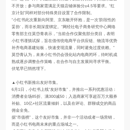
不开放；参与商家需满足天猫店铺体验分≥4.5等要求。“红
京计划”同样对部分特殊类目设置了合作限制。
“小红书此次重新向阿里、京东敞开怀抱，是一次‘阶段性的
妥协’，而非长期深度绑定。”网经社电子商务研究中心网络
零售部主任莫岱青表示，“当前合作仅聚焦部分类目，表明
小红书谨慎试探，旨在借传统电商平台供应链、物流等优势
补齐电商基建短板，快速变现流量，同时避免过度依赖。”
莫岱青认为，未来小红书仍会强化站内电商闭环，待时机成
熟或逐步调整合作策略，在合作与自主发展间寻求平衡。
伏笔早已悄然埋下。
▲小红书新推出友好市集。
6月1日，小红书上线“友好市集”，并推出一系列优惠活动：
消费者全场85折、满300减50；入选商家可享超百万大额券
补贴、10亿+社区流量倾斜，以及在评论、群聊成交的商品
佣金全免。
据“市值榜”，这个友好市集，并非一个活动或者一场营销，
而是小红书电商未来的重点场域之一。