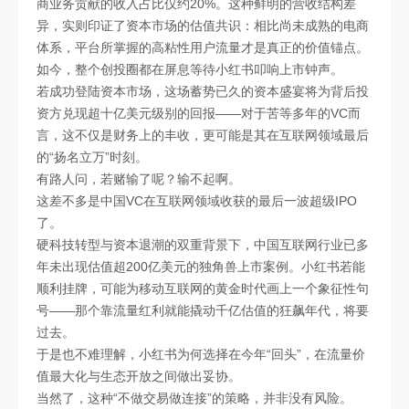
商业务贡献的收入占比仅约20%。这种鲜明的营收结构差
异，实则印证了资本市场的估值共识：相比尚未成熟的电商
体系，平台所掌握的高粘性用户流量才是真正的价值锚点。
如今，整个创投圈都在屏息等待小红书叩响上市钟声。
若成功登陆资本市场，这场蓄势已久的资本盛宴将为背后投
资方兑现超十亿美元级别的回报——对于苦等多年的VC而
言，这不仅是财务上的丰收，更可能是其在互联网领域最后
的“扬名立万”时刻。
有路人问，若赌输了呢？输不起啊。
这差不多是中国VC在互联网领域收获的最后一波超级IPO
了。
硬科技转型与资本退潮的双重背景下，中国互联网行业已多
年未出现估值超200亿美元的独角兽上市案例。小红书若能
顺利挂牌，可能为移动互联网的黄金时代画上一个象征性句
号——那个靠流量红利就能撬动千亿估值的狂飙年代，将要
过去。
于是也不难理解，小红书为何选择在今年“回头”，在流量价
值最大化与生态开放之间做出妥协。
当然了，这种“不做交易做连接”的策略，并非没有风险。