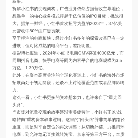
叙事。
拆解小红书的变现架构，广告业务依然占据营收主导地位，
想靠单一的核心业务模式撑起千亿估值的IPO目标，挑战很
大。据第一财经，小红书首次扭亏为盈的2023年，37亿美
元营收中80%由广告贡献。
至于押注的电商板块，经过小红书多年的探索改革已有一定
进展，但对比成熟的电商平台，差距明显。
据彭博社报道，2024年小红书电商GMV突破4000亿元，而
同期抖音电商、快手电商等同为内容平台的电商规模为3.5
万亿、1.39万亿。
此外，在资本高度关注的全球化赛道上，小红书的海外市场
拓展尚处于初期阶段，还谈不上讨论覆盖范围或者品牌影响
力。
这么一看，小红书更多的资本想象力，也许来自于“重走回
头路”。
当市场对流量变现的故事逐渐审美疲劳时，小红书正以“战
略转向”重构资本叙事逻辑。这里的“回头路”并非简单的路径
重复，而是对平台定位的再次调整：从切断外链、力推闭环
电商，到允许笔记直接跳转淘宝、京东等第三方平台，本质