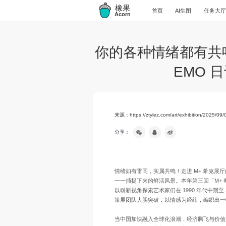
橡果
首页
AI生图
任务大厅
Acorn
你的各种情绪都有共
EMO 
来源：https://ztylez.com/art/exhibition/2025/09
分享：
情绪如有雷同，实属共鸣！走进 M+ 希克
一一捕捉下来的鲜活风景。本年第三回「M+
以崭新视角探索艺术家们在 1990 年代中期
策展团队大胆突破，以情感为经纬，编织出一幅
当中国加快融入全球化浪潮，经济腾飞与价值