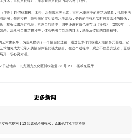
工技术，重构文化碎片，探索新旧文化间的对话与可能性。
年）（下图）以假桃花树、木桥、水墨纸本等元素，重构水墨画中的桃花源景象，挑战书法
彩斑斓，墨迹模糊，随桥底的震动如流水般流动，旁边的电视机实时播放纸堆的影像，
长，枝头点缀粉红桃花，营造自然情境；园中还设有白色瀑布山《瀑布》（2003年），
效果。观众可自由穿梭其中，体验书法与自然的对话，感受反传统的自由精神。
单的艺术史叙事，为观众提供了一个情感的透镜，通过艺术作品探索人性的多元面貌。它
艺术如何成为记录人类情感体验的强大媒介。在这个过程中，观众不仅是旁观者，更成
展开一场心灵对话。
 22 日起地点：九龙西九文化区博物馆道 38 号 M+ 二楼希克展厅
更多新闻
EN 男友香气指南！13 款成员爱用香水，原来他们私下这样喷