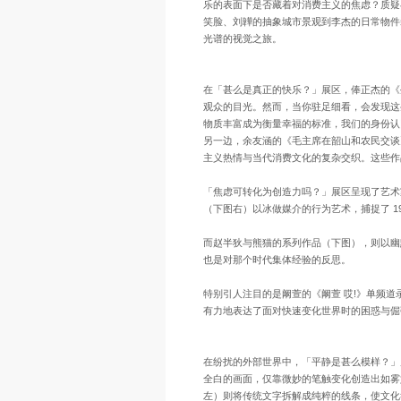
乐的表面下是否藏着对消费主义的焦虑？质疑
笑脸、刘韡的抽象城市景观到李杰的日常物件
光谱的视觉之旅。
在「甚么是真正的快乐？」展区，俸正杰的《
观众的目光。然而，当你驻足细看，会发现这
物质丰富成为衡量幸福的标准，我们的身份认
另一边，余友涵的《毛主席在韶山和农民交谈
主义热情与当代消费文化的复杂交织。这些作
「焦虑可转化为创造力吗？」展区呈现了艺术家
（下图右）以冰做媒介的行为艺术，捕捉了 1
而赵半狄与熊猫的系列作品（下图），则以幽
也是对那个时代集体经验的反思。
特别引人注目的是阚萱的《阚萱 哎!》单频
有力地表达了面对快速变化世界时的困惑与倔
在纷扰的外部世界中，「平静是甚么模样？」
全白的画面，仅靠微妙的笔触变化创造出如雾
左）则将传统文字拆解成纯粹的线条，使文化