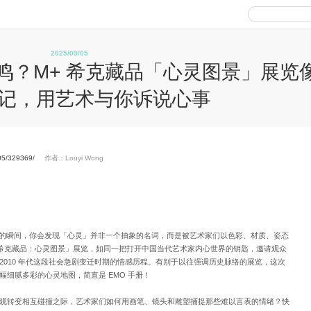
2025/09/05
鸣？M+ 希克藏品「心灵图景」展览
日记，用艺术与你诉说心事
/05/329369/
作者：Louyi Wong
展厅的瞬间，你会发现「心灵」并非一个抽象的名词，而是被艺术家们以色彩、材质、姿态
 希克藏品：心灵图景」展览，如同一把打开中国当代艺术家内心世界的钥匙，邀请观众
至 2010 年代这段社会急剧变迁时期的情感历程。有别于以往强调历史脉络的展览，这次
细腻多彩的心灵地图，简直是 EMO 手册！
观转变相互碰撞之际，艺术家们如何用画笔、镜头和雕塑捕捉那些难以言表的情绪？快