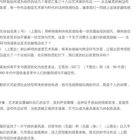
与怀疑如何成为创作的动力？展览汇集三十八位艺术家的作品 —— 从岳敏君的标誌性
装置，每一件作品都是艺术家与时代对话的情感结晶，邀请我们一同踏上这场穿越情感
生命如花第 1 号》（上图右）用鲜艳饱和的色彩描绘着一张笑靥如花的面孔，瞬间抓住
些笑容背后似乎藏着一丝空洞与茫然。这是一个关于消费主义盛行的视觉隐喻 —— 当
同与情感表达是否也被商品化了？
》（上图左）则以鲜明的波普艺术风格，将革命领袖与商业符号并置，让观众思考理想
品提出了一个尖锐问题：在闪烁的霓虹灯下，我们真的比以前更快乐吗？
如何将不安与困惑转化为创意表达。王晋的《叩门》（下图左）和《冰 · 96 中原》
990 年代中国快速变革中人们的脆弱感与不确定性。
默的方式处理社会转型带来的身份焦虑，他与毛绒熊猫玩偶的对话，既是个人的自嘲，
道录像，艺术家反覆喊叫自己的名字，直到声音嘶哑，这种近乎原始的情绪宣洩，直接而
强。这些作品证明，当焦虑被正视而非逃避，它可以成为最具爆发力的创造源泉。
展区提供了一片宁静的避风港。邱世华的《无题》和《无题（海）》（上图右）以几乎
如幻的景象，引导观众放慢脚步，进入冥想般的观看体验。陈光武的书法作品（上图
符号回归本源的形式美。