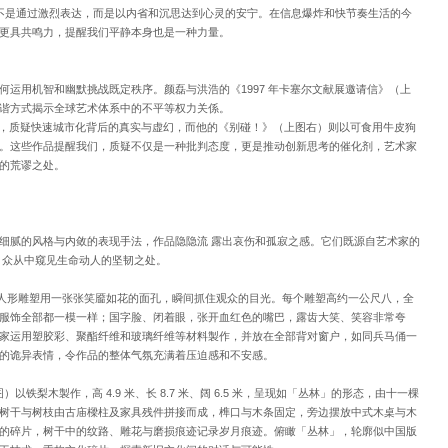
 不是通过激烈表达，而是以内省和沉思达到心灵的安宁。在信息爆炸和快节奏生活的今
更具共鸣力，提醒我们平静本身也是一种力量。
何运用机智和幽默挑战既定秩序。颜磊与洪浩的《1997 年卡塞尔文献展邀请信》（上
谐方式揭示全球艺术体系中的不平等权力关係。
市景观，质疑快速城市化背后的真实与虚幻，而他的《别碰！》（上图右）则以可食用牛皮狗
。这些作品提醒我们，质疑不仅是一种批判态度，更是推动创新思考的催化剂，艺术家
的荒谬之处。
细腻的风格与内敛的表现手法，作品隐隐流 露出哀伤和孤寂之感。它们既源自艺术家的
 众从中窥见生命动人的坚韧之处。
五个人形雕塑用一张张笑靥如花的面孔，瞬间抓住观众的目光。每个雕塑高约一公尺八，全
服饰全部都一模一样；国字脸、闭着眼，张开血红色的嘴巴，露齿大笑、笑容非常夸
家运用塑胶彩、聚酯纤维和玻璃纤维等材料製作，并放在全部背对窗户，如同兵马俑一
的诡异表情，令作品的整体气氛充满着压迫感和不安感。
以铁梨木製作，高 4.9 米、长 8.7 米、阔 6.5 米，呈现如「丛林」的形态，由十一棵
树干与树枝由古庙樑柱及家具残件拼接而成，榫口与木条固定，旁边摆放中式木桌与木
的碎片，树干中的纹路、雕花与磨损痕迹记录岁月痕迹。俯瞰「丛林」，轮廓似中国版