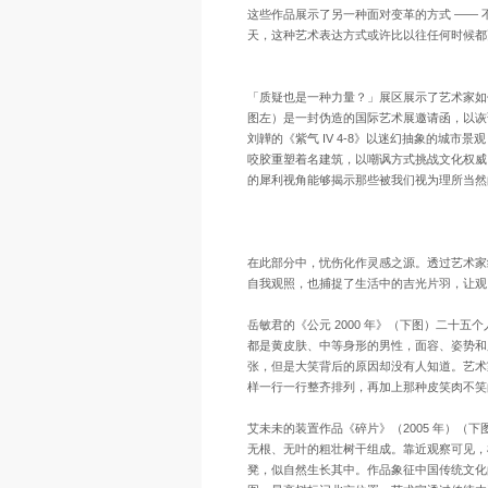
这些作品展示了另一种面对变革的方式 ——
天，这种艺术表达方式或许比以往任何时候都
「质疑也是一种力量？」展区展示了艺术家如
图左）是一封伪造的国际艺术展邀请函，以诙
刘韡的《紫气 IV 4-8》以迷幻抽象的城
咬胶重塑着名建筑，以嘲讽方式挑战文化权威
的犀利视角能够揭示那些被我们视为理所当然
在此部分中，忧伤化作灵感之源。透过艺术家
自我观照，也捕捉了生活中的吉光片羽，让观
岳敏君的《公元 2000 年》（下图）二十
都是黄皮肤、中等身形的男性，面容、姿势和
张，但是大笑背后的原因却没有人知道。艺术
样一行一行整齐排列，再加上那种皮笑肉不笑
艾未未的装置作品《碎片》（2005 年）（下图）
无根、无叶的粗壮树干组成。靠近观察可见，
凳，似自然生长其中。作品象征中国传统文化