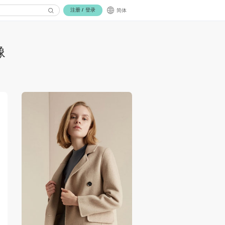
注册
/
登录
简体
像