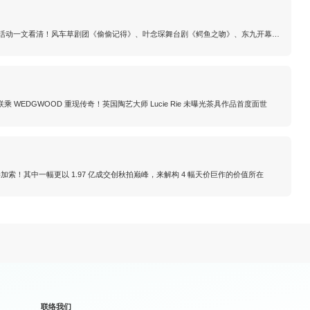
剧场活动一文看清！风车草剧团《偷偷记得》、叶念琛舞台剧《鳄鱼之吻》、东九开幕音
—— 高锟的记忆》陆续上演（持续更新）
on 联乘 WEDGWOOD 重现传奇！英国陶艺大师 Lucie Rie 未曝光茶具作品首度面世
 毕加索！其中一幅更以 1.97 亿成交创秋拍巅峰，来解构 4 幅天价巨作的价值所在
联络我们