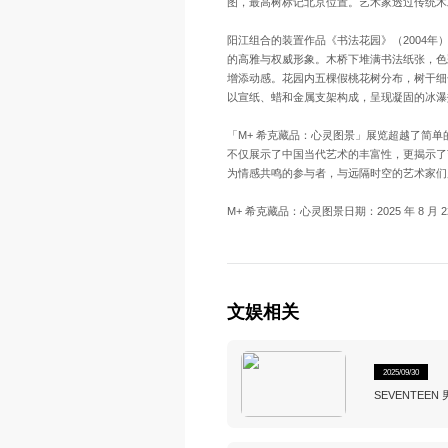
图，最高树标记北京位置。艺术家透过传统木
阳江组合的装置作品《书法花园》（2004
的高雅与权威形象。木桥下堆满书法纸张，色
增添动感。花园内五棵假桃花树分布，树干细
以宣纸、蜡和金属支架构成，呈现凝固的冰瀑
「M+ 希克藏品：心灵图景」展览超越了简
不仅展示了中国当代艺术的丰富性，更揭示了
为情感共鸣的参与者，与远隔时空的艺术家们
M+ 希克藏品：心灵图景日期：2025 年 8 月
文娱相关
2025/09/30
SEVENTE