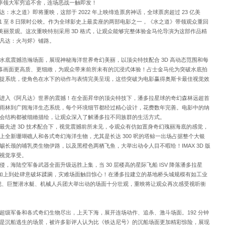
饰演）率领大军穷追不舍，连场恶战一触即发！
水之道》即将重映，这部于 2022 年上映缔造票房神话，全球票房超过 23 亿美
 1 至 8 日限时公映。作为全球影史上最卖座的两部电影之一，《水之道》带领观众重回
息的美丽景观。这次重映特别采用 3D 格式，让观众能够完整体验金马伦导演为这部作品精
凡达：火与烬》铺路。
水底震撼浩瀚场面，展现神秘海洋世界奇幻美丽，以顶尖特技配合 3D 高动态范围和每
大银幕画面更高质、更细緻，为观众带来前所未有的沉浸式体验！占士金马伦为突破水底拍
捉系统，使角色在水下的动作与表情完美呈现，这些突破为电影赢得奥斯卡最佳视觉效
进入《阿凡达》世界的震撼！在全面昇华的顶尖特技下，潘多拉星球的奇幻森林远超首
雨林到广阔海洋生态系统，每个环境细节都经过精心设计，花费数年完善。电影中的纳
会结构都被细緻描绘，让观众深入了解潘多拉不同族群的生活方式。
最先进 3D 技术配合下，视觉震撼前所未见，令观众有仿如置身奇幻瑰丽海底的感觉，
全新珊瑚礁人和各式奇幻海洋生物，尤其是长达 300 呎的塔鲸一出场占据整个大银
长颈的哺乳类生物伊路，以及黑橙色两栖飞鱼，大举出动令人目不暇给！IMAX 3D 版
视觉享受。
，海陆空军备武器全面升级远胜上集，当 30 层楼高的星际飞船 ISV 降落潘多拉星
旦，加上到处肆意破坏蹂躏，灾难场面触目惊心！在潘多拉建立的基地桥头城规模有如工业
超级军舰、巨蟹潜水艇、机械人兵团大举出动的场面十分壮观，重映将让观众再次感受视听衝
超级军备和各式奇幻生物尽出，上天下海，展开连场动作、追杀、激斗场面。192 分钟
是沉船逃生的场景，被许多影评人认为比《铁达尼号》的沉船场面更加精彩惊险，展现