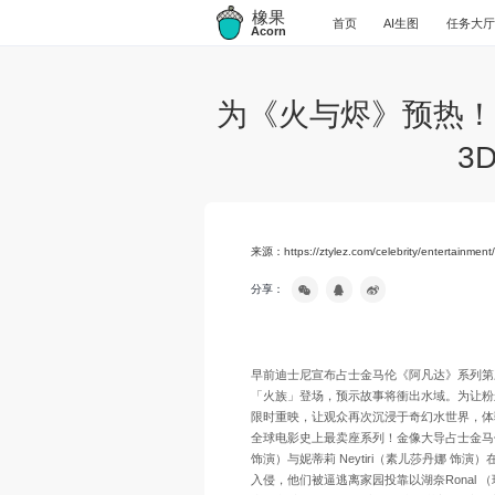
橡果
首页
AI生图
任务大厅
Acorn
为《火与烬》预热！
3
来源：https://ztylez.com/celebrity/entertainmen
分享：
早前迪士尼宣布占士金马伦《阿凡达》系列第
「火族」登场，预示故事将衝出水域。为让粉丝重温
限时重映，让观众再次沉浸于奇幻水世界，体验
全球电影史上最卖座系列！金像大导占士金马伦超
饰演）与妮蒂莉 Neytiri（素儿莎丹娜 
入侵，他们被逼逃离家园投靠以湖奈Ronal （