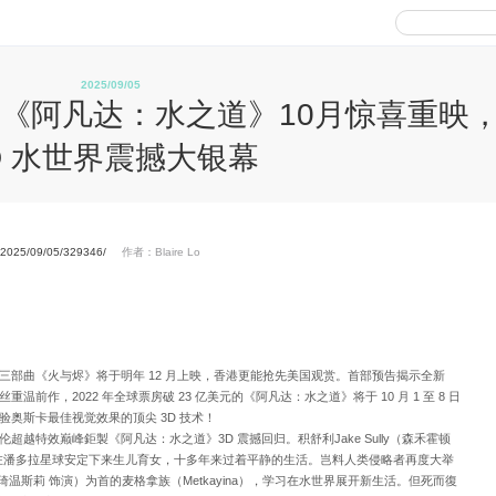
2025/09/05
《阿凡达：水之道》10月惊喜重映
D 水世界震撼大银幕
t/2025/09/05/329346/
作者：Blaire Lo
三部曲《火与烬》将于明年 12 月上映，香港更能抢先美国观赏。首部预告揭示全新
前作，2022 年全球票房破 23 亿美元的《阿凡达：水之道》将于 10 月 1 至 8 日
奥斯卡最佳视觉效果的顶尖 3D 技术！
越特效巅峰鉅製《阿凡达：水之道》3D 震撼回归。积舒利Jake Sully（森禾霍顿
饰演）在潘多拉星球安定下来生儿育女，十多年来过着平静的生活。岂料人类侵略者再度大举
琦温斯莉 饰演）为首的麦格拿族（Metkayina），学习在水世界展开新生活。但死而復