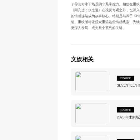
了导演对水下场景的非凡掌控力。相信在重映
《阿凡达：水之道》在视觉奇观之外，也深入
的情感连结成为故事核心。特别是与养子 Ki
笔。重映版将让观众重温这些情感线索，为续集
更深入发展，成为整个系列的关键。
文娱相关
2025/09/30
SEVENTE
2025/09/30
2025 年末
乐剧《一束光 