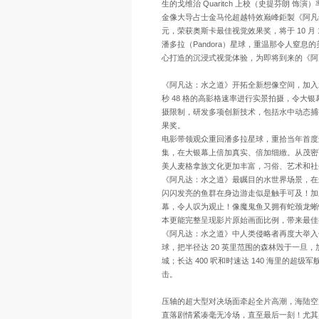
生的戈维治 Quaritch 上校（史提芬朗 
金像大导占士金马伦超越特效巅峰鉅製《阿凡达：
元，荣获奥斯卡最佳视觉效果奖，将于 10 月
潘多拉（Pandora）星球，重温那令人窒
心打造的沉浸式视觉体验，为即将到来的《阿
《阿凡达：水之道》开拓全新想像空间，加入
秒 48 格的高影格速率进行实景拍摄，令
摄限制，研发多项创新技术，包括水中动态捕
果奖。
电影带领观众重回潘多拉星球，重拾当年首度
集，在大银幕上倍加真实、倍加细緻。从茂密
美人麦格拿族文化更加丰富，习俗、艺术和社
《阿凡达：水之道》最瞩目的水世界场景，在
闪闪发亮的鱼群在身边游走似是触手可及！加上
幕，令人叹为观止！像魔鬼鱼又拥有蛇颈龙蜥蜴
本更能完整呈现影片原始画面比例，带来最佳
《阿凡达：水之道》中人类侵略者再度大举入侵
球，把半径达 20 英里范围的森林毁于一
城；长达 400 呎和时速达 140 海里的
击。
压轴的超大型对决场面牵起全片高潮，海陆空
直落剧情紧凑毫无冷场，直至最后一刻！尤其