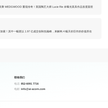
on 联乘 WEDGWOOD 重现传奇！英国陶艺大师 Lucie Rie 未曝光茶具作品首度面世
 毕加索！其中一幅更以 1.97 亿成交创秋拍巅峰，来解构 4 幅天价巨作的价值所在
联络我们
电话:
852-6091 7716
电邮:
info@ai-acorn.com