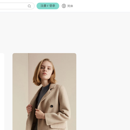
注册
/
登录
简体
，