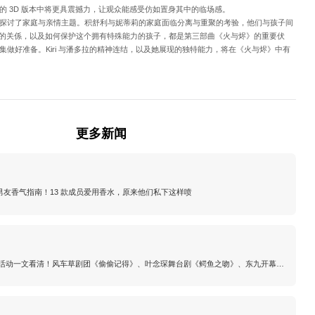
的 3D 版本中将更具震撼力，让观众能感受仿如置身其中的临场感。
探讨了家庭与亲情主题。积舒利与妮蒂莉的家庭面临分离与重聚的考验，他们与孩子间
ri 的关係，以及如何保护这个拥有特殊能力的孩子，都是第三部曲《火与烬》的重要伏
做好准备。Kiri 与潘多拉的精神连结，以及她展现的独特能力，将在《火与烬》中有
更多新闻
EN 男友香气指南！13 款成员爱用香水，原来他们私下这样喷
剧场活动一文看清！风车草剧团《偷偷记得》、叶念琛舞台剧《鳄鱼之吻》、东九开幕音
—— 高锟的记忆》陆续上演（持续更新）